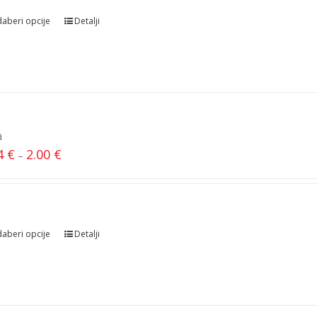
aberi opcije
Detalji
a
44
€
2.00
€
–
aberi opcije
Detalji