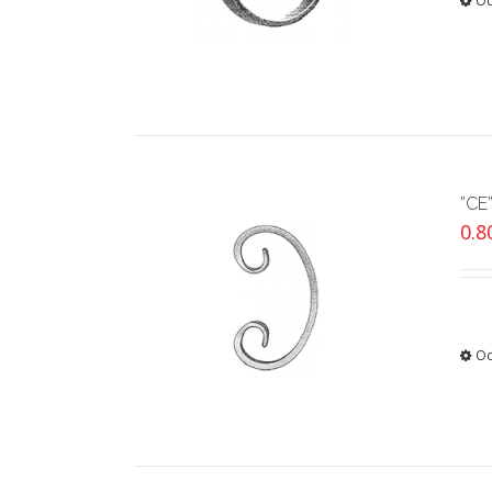
Od
”CE
0.
Od