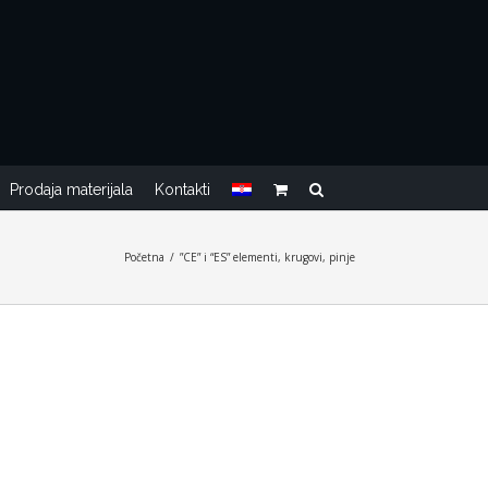
Prodaja materijala
Kontakti
Početna
/
”CE” i “ES” elementi, krugovi, pinje