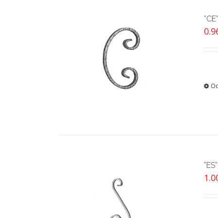
”CE
0.
Od
”ES”
1.