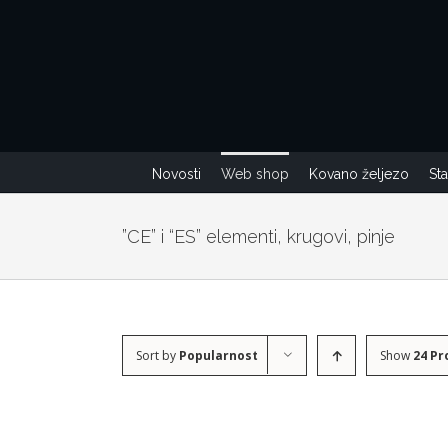
Skip
to
content
Novosti
Web shop
Kovano željezo
St
”CE” i “ES” elementi, krugovi, pinje
Sort by
Popularnost
Show
24 Pr