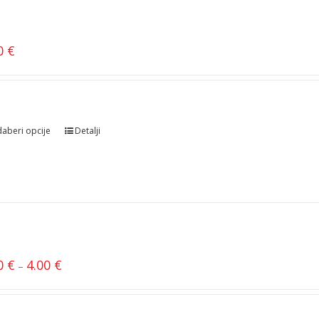
60
€
aberi opcije
Detalji
20
€
4.00
€
–