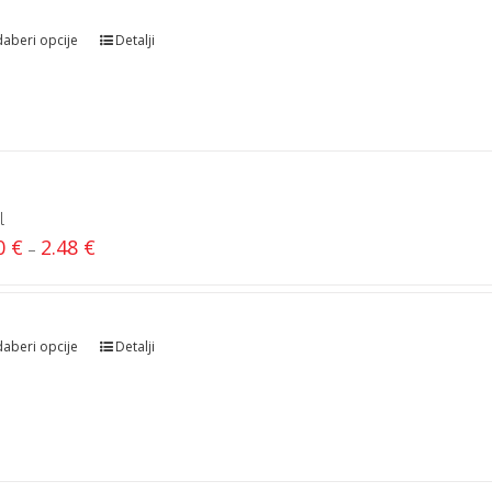
aberi opcije
Detalji
l
60
€
2.48
€
–
aberi opcije
Detalji