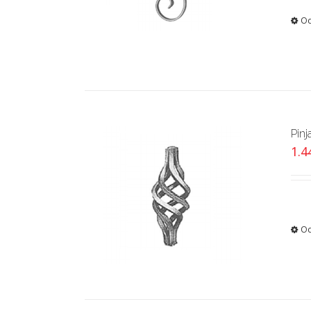
Od
Pinj
1.
Od