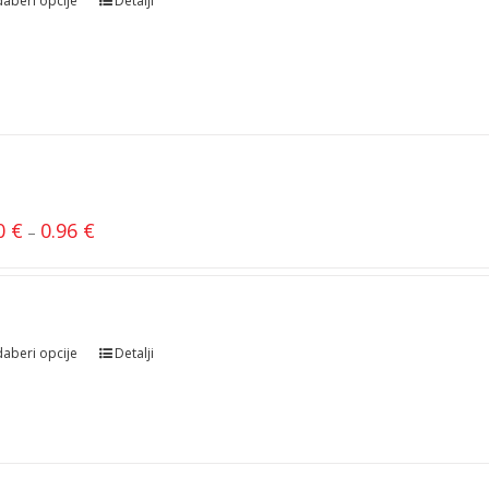
aberi opcije
Detalji
”
80
€
0.96
€
–
aberi opcije
Detalji