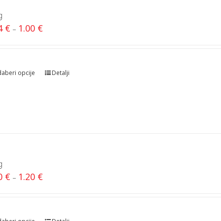
g
64
€
1.00
€
–
aberi opcije
Detalji
g
00
€
1.20
€
–