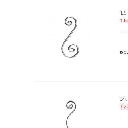
”ES”
1.
Od
Brk
3.