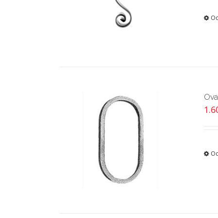
Od
Ova
1.
Od