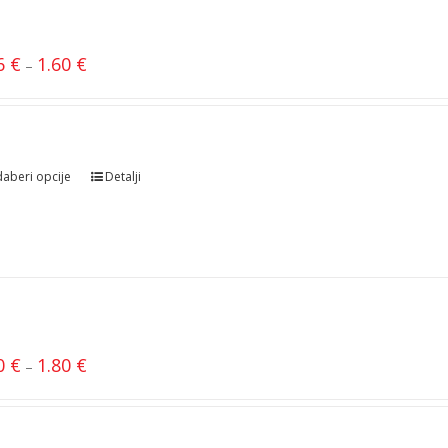
”
96
€
1.60
€
–
aberi opcije
Detalji
00
€
1.80
€
–