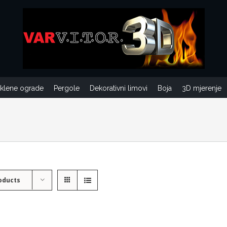
aklene ograde
Pergole
Dekorativni limovi
Boja
3D mjerenje
oducts