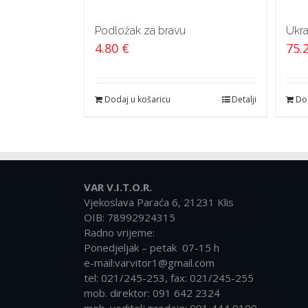
Podložak za bravu
Ukra
4.80
€
75.
Dodaj u košaricu
Detalji
Dod
VAR V.I.T.O.R.
Vjekoslava Paraća 6, 21231 Klis
OIB: 78992924315
Radno vrijeme:
Ponedjeljak – petak 07-15 h
e-mail:varvitor1@gmail.com
tel: 021/245-253, fax: 021/245-255
mob. direktor: 091 642 2324