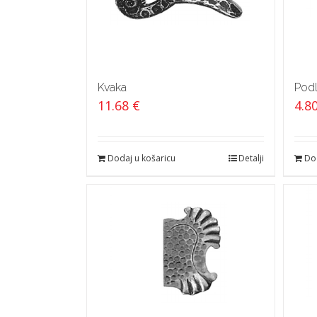
Kvaka
Podl
11.68
€
4.8
Dodaj u košaricu
Detalji
Dod