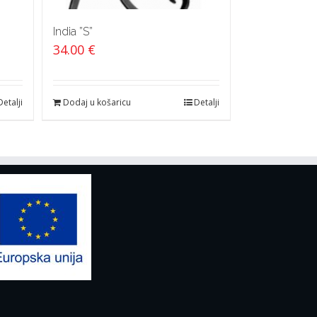
India ”S”
34.00
€
Detalji
Dodaj u košaricu
Detalji