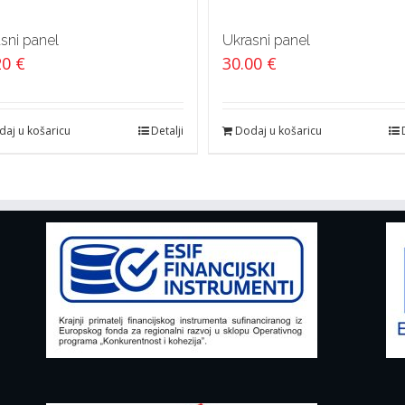
sni panel
Ukrasni panel
20
€
30.00
€
aj u košaricu
Detalji
Dodaj u košaricu