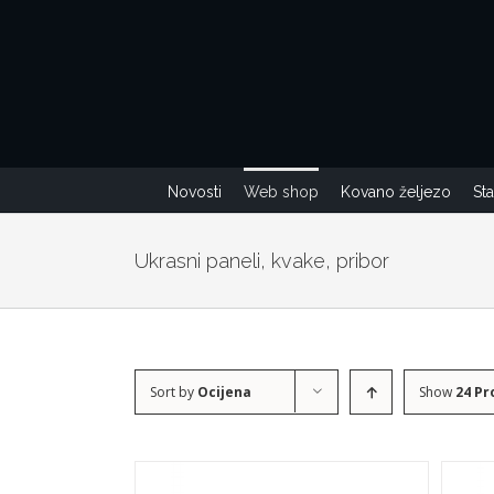
Skip
to
content
Novosti
Web shop
Kovano željezo
St
Ukrasni paneli, kvake, pribor
Sort by
Ocijena
Show
24 Pr