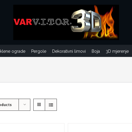
aklene ograde
Pergole
Dekorativni limovi
Boja
3D mjerenje
oducts