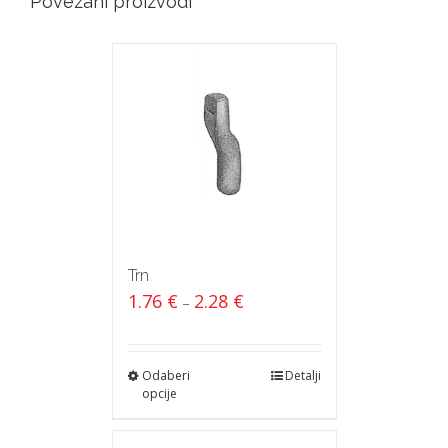
Povezani proizvodi
Trn
1.76
€
2.28
€
–
Odaberi
Detalji
opcije