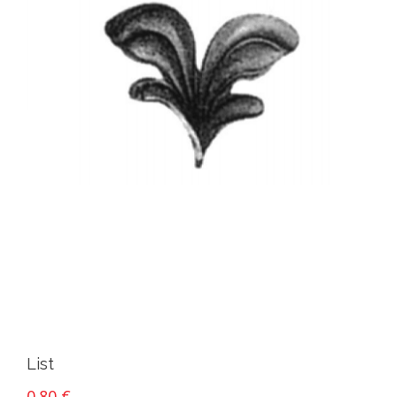
List
0.80
€