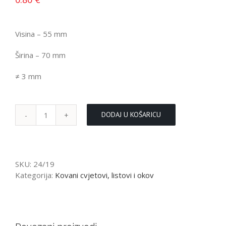
Visina – 55 mm
Širina – 70 mm
≠ 3 mm
DODAJ U KOŠARICU
List
količina
SKU:
24/19
Kategorija:
Kovani cvjetovi, listovi i okov