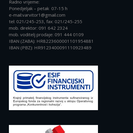
Radno vrijeme:
Ponedjeljak – petak 07-15 h
e-mail:varvitor1@gmail.com
tel: 021/245-253, fax: 021/245-255
mob. direktor: 091 642 2324
mob. voditelj prodaje: 091 444 0109
IBAN (ZABA): HR8223600001101954881
IBAN (PBZ): HR9123400091110923489