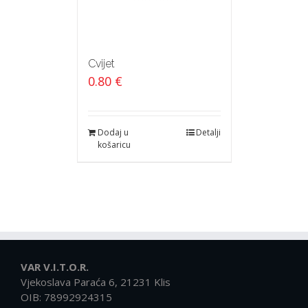
Cvijet
0.80
€
Dodaj u
Detalji
košaricu
VAR V.I.T.O.R.
Vjekoslava Paraća 6, 21231 Klis
OIB: 78992924315